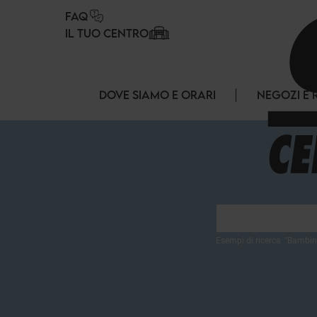
Pannello di gestione dei cookies
FAQ
IL TUO CENTRO
DOVE SIAMO E ORARI
NEGOZI E 
Esempi di ricerca
"
Bambin