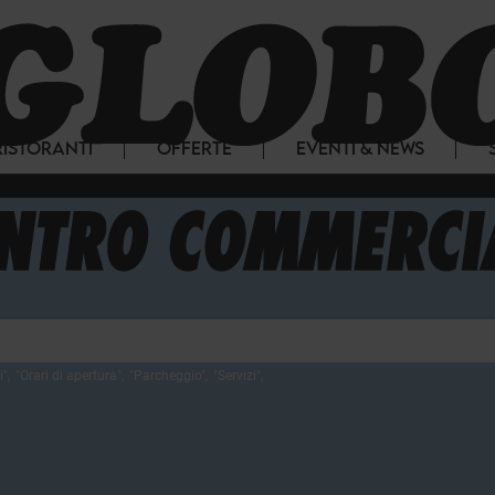
RISTORANTI
OFFERTE
EVENTI & NEWS
i
",
"
Orari di apertura
",
"
Parcheggio
",
"
Servizi
",