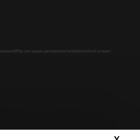
poraneo
Affitta uno spazio permanente
Contattaci
Unisciti al team
X