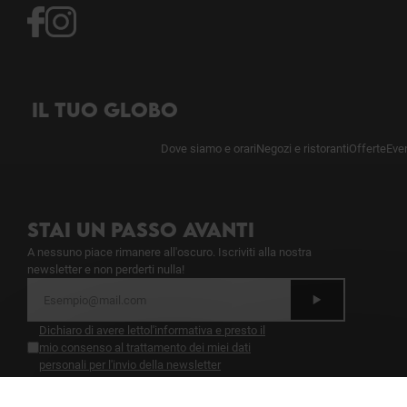
IL TUO GLOBO
Dove siamo e orari
Negozi e ristoranti
Offerte
Even
STAI UN PASSO AVANTI
A nessuno piace rimanere all'oscuro. Iscriviti alla nostra
newsletter e non perderti nulla!
Dichiaro di avere letto
l'informativa
e presto il
mio consenso al trattamento dei miei dati
personali per l'invio della newsletter