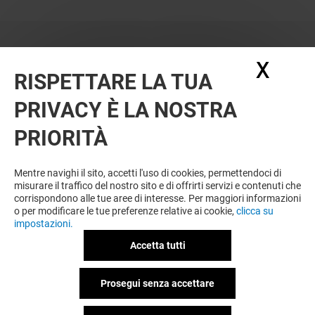
X
Nasc
RISPETTARE LA TUA
PRIVACY È LA NOSTRA
PRIORITÀ
Mentre navighi il sito, accetti l'uso di cookies, permettendoci di
misurare il traffico del nostro sito e di offrirti servizi e contenuti che
corrispondono alle tue aree di interesse. Per maggiori informazioni
o per modificare le tue preferenze relative ai cookie,
clicca su
impostazioni.
Accetta tutti
Prosegui senza accettare