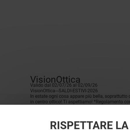
VisionOttica
Valido dal 02/07/26 al 02/09/26
VisionOttica---SALDI-ESTIVI-2026
In estate ogni cosa appare più bella, soprattutto c
in centro ottico! Ti aspettiamo! *Regolamento comp
RISPETTARE LA