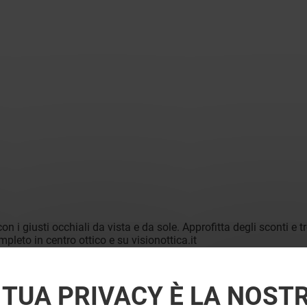
on i giusti occhiali da vista e da sole. Approfitta degli sconti e 
leto in centro ottico e su visionottica.it
 TUA PRIVACY È LA NOST