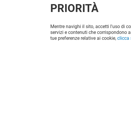
PRIORITÀ
Mentre navighi il sito, accetti l'uso di c
servizi e contenuti che corrispondono al
tue preferenze relative ai cookie,
clicca
Il divertimento non si ferma quando
vai via da Globo, continua sui social!