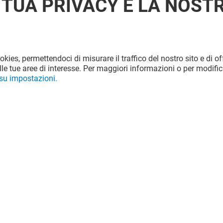
 TUA PRIVACY È LA NOST
ookies, permettendoci di misurare il traffico del nostro sito e di off
le tue aree di interesse. Per maggiori informazioni o per modific
 su impostazioni.
Valido dal 06/08/26 al 31/08/26
VEDI I DETTAGLI