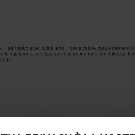
lle — tra freddo e luci scintillanti — cerca calore, cura e momenti d
enti che rigenerano, valorizzano e accompagnano con dolcezza la 
 corpo