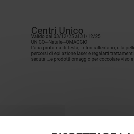
Centri Unico
Valido dal 03/12/25 al 31/12/25
UNICO---Natale---OMAGGIO
L'aria profuma di festa, i ritmi rallentano, e la pe
percorsi di epilazione laser e regalarti trattam
seduta ...e prodotti omaggio per coccolare viso e