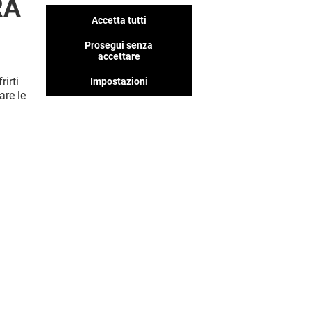
RA
Accetta tutti
Prosegui senza
accettare
rirti
Impostazioni
MOSTRA DI PIÙ (2)
are le