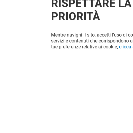
RISPETTARE LA
PRIORITÀ
Mentre navighi il sito, accetti l'uso di c
OFFERTE
servizi e contenuti che corrispondono al
tue preferenze relative ai cookie,
clicca
Valido dal 06/08/26 al 31/08/26
VEDI I DETTAGLI
Il divertimento non si ferma quando