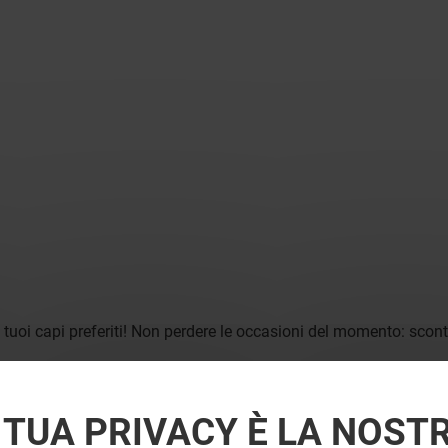
 i tuoi capi preferiti! Non perdere le occasioni del momento: sconti
 TUA PRIVACY È LA NOST