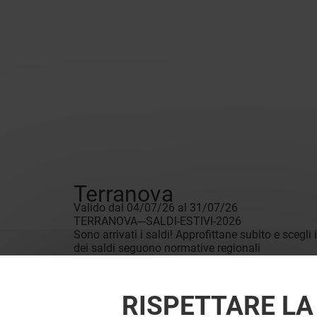
Terranova
Valido dal 04/07/26 al 31/07/26
TERRANOVA---SALDI-ESTIVI-2026
Sono arrivati i saldi! Approfittane subito e scegli
dei saldi seguono normative regionali
RISPETTARE LA