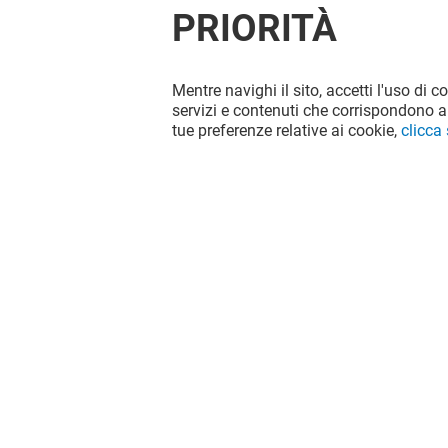
PRIORITÀ
Mentre navighi il sito, accetti l'uso di c
servizi e contenuti che corrispondono al
tue preferenze relative ai cookie,
clicca
Il divertimento non si ferma quando
vai via da Globo, continua sui social!