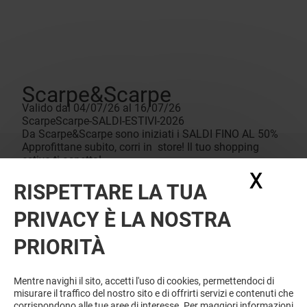
Scarpe&Scarpe
Valido dal 04/07/26 al 16/07/26
ScarpeScarpe-SALDI-ESTIVI-2026
Da Scarpe&Scarpe sono iniziati i SALDI FINO AL 50%
Approfittane subito, corri in store! Il tuo shopping
estivo ti aspetta!
X
Nasc
RISPETTARE LA TUA
PRIVACY È LA NOSTRA
PRIORITÀ
Mentre navighi il sito, accetti l'uso di cookies, permettendoci di
misurare il traffico del nostro sito e di offrirti servizi e contenuti che
corrispondono alle tue aree di interesse. Per maggiori informazioni