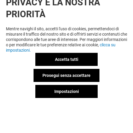
PRIVACY È LA NOSTRA
OFFERTE
PRIORITÀ
Offerta permanente
Mentre navighi il sito, accetti l'uso di cookies, permettendoci di
misurare il traffico del nostro sito e di offrirti servizi e contenuti che
corrispondono alle tue aree di interesse. Per maggiori informazioni
VEDI I DETTAGLI
o per modificare le tue preferenze relative ai cookie,
clicca su
impostazioni.
Offerta permanente
Accetta tutti
Prosegui senza accettare
VEDI I DETTAGLI
Impostazioni
Offerta permanente
VEDI I DETTAGLI