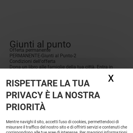
Giunti al punto
Offerta permanente
PERMANENTE-Giunti al Punto-2
Condizioni dell'offerta
Dona un libro alle famiglie della tua città. Entra in
libreria, dona il libro che preferisci e penseremo noi,
X
Nasc
insieme agli scout a consegnarli alle famiglie
RISPETTARE LA TUA
bisognose. VI ASPETTIAMO! Libreria Giunti al Punto
.....
PRIVACY È LA NOSTRA
PRIORITÀ
Mentre navighi il sito, accetti l'uso di cookies, permettendoci di
misurare il traffico del nostro sito e di offrirti servizi e contenuti che
corrispondono alle tue aree di interesse. Per maggiori informazioni