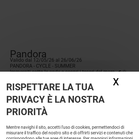
Pandora
Valido dal 12/05/26 al 26/06/26
PANDORA - CYCLE - SUMMER
Immergiti sotto le onde e scopri i tesori del mare. 🌊🌞
I nuovi gioielli Pandora sono pronti a brillare. Vieni a
X
Nasc
scoprirli in negozio. #PandoraMoments
RISPETTARE LA TUA
#SummerJewellery
PRIVACY È LA NOSTRA
PRIORITÀ
Mentre navighi il sito, accetti l'uso di cookies, permettendoci di
misurare il traffico del nostro sito e di offrirti servizi e contenuti che
corrispondono alle tue aree di interesse. Per maggiori informazioni