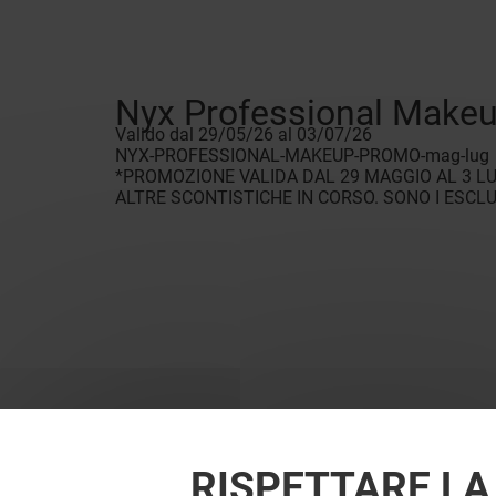
Nyx Professional Make
Valido dal 29/05/26 al 03/07/26
NYX-PROFESSIONAL-MAKEUP-PROMO-mag-lug
*PROMOZIONE VALIDA DAL 29 MAGGIO AL 3 LU
ALTRE SCONTISTICHE IN CORSO. SONO I ESCLU
RISPETTARE LA