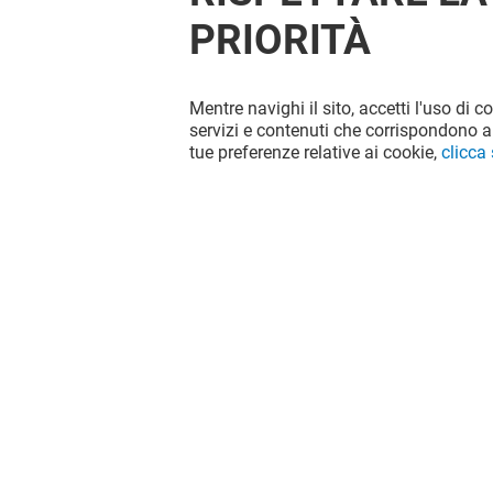
PRIORITÀ
Mentre navighi il sito, accetti l'uso di c
OFFERTE
servizi e contenuti che corrispondono al
tue preferenze relative ai cookie,
clicca
Valido dal 31/07/26 al 31/08/26
VEDI I DETTAGLI
Il divertimento non si ferma quando
vai via da Globo, continua sui social!