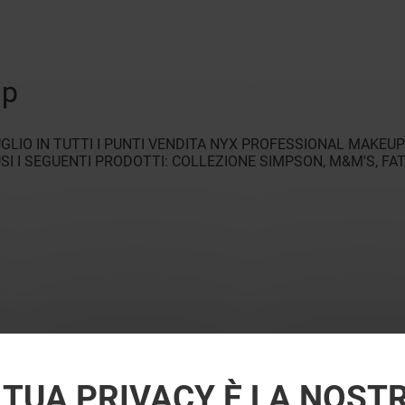
up
GLIO IN TUTTI I PUNTI VENDITA NYX PROFESSIONAL MAKEU
SI I SEGUENTI PRODOTTI: COLLEZIONE SIMPSON, M&M'S, FAT
 TUA PRIVACY È LA NOST