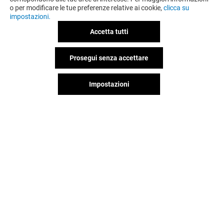
o per modificare le tue preferenze relative ai cookie,
clicca su
impostazioni.
Accetta tutti
Prosegui senza accettare
OFFERTE
Impostazioni
Valido dal 31/07/26 al 31/08/26
VEDI I DETTAGLI
Il divertimento non si ferma
quando vai via da Globo,