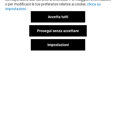
o per modificare le tue preferenze relative ai cookie,
clicca su
impostazioni.
Accetta tutti
Prosegui senza accettare
OFFERTE
Impostazioni
Valido dal 29/07/26 al 31/08/26
VEDI I DETTAGLI
Il divertimento non si ferma
quando vai via da Globo,