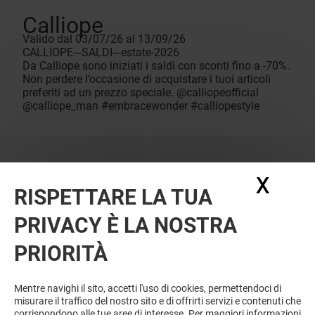
Calliope
Valido dal 03/07/26 al 13/09/26
CALLIOPE---SALDI---estate-2026
Da Calliope sono iniziati i saldi con sconti fino a -70%.
Non perdere l’occasione di acquistare i tuoi articoli
preferiti ad un prezzo speciale. @calliopeofficial
@calliope_man #embracewonder #calliopestyle
X
Nasc
RISPETTARE LA TUA
PRIVACY È LA NOSTRA
PRIORITÀ
Mentre navighi il sito, accetti l'uso di cookies, permettendoci di
misurare il traffico del nostro sito e di offrirti servizi e contenuti che
corrispondono alle tue aree di interesse. Per maggiori informazioni