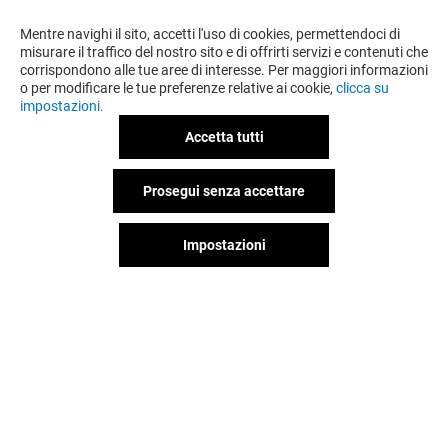
Mentre navighi il sito, accetti l'uso di cookies, permettendoci di
misurare il traffico del nostro sito e di offrirti servizi e contenuti che
corrispondono alle tue aree di interesse. Per maggiori informazioni
o per modificare le tue preferenze relative ai cookie,
clicca su
OFFERTE
impostazioni.
Valido dal 30/07/26 al 13/08/26
Accetta tutti
Prosegui senza accettare
VEDI I DETTAGLI
Impostazioni
Offerta permanente
VEDI I DETTAGLI