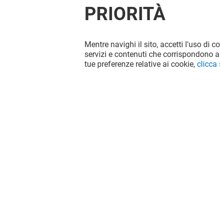
PRIORITÀ
Mentre navighi il sito, accetti l'uso di c
OFFERTE
servizi e contenuti che corrispondono al
tue preferenze relative ai cookie,
clicca
Valido dal 14/05/26 al 21/09/26
VEDI I DETTAGLI
Il divertimento non si ferma quando
vai via da Globo, continua sui social!