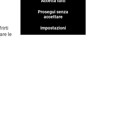
Accetta tutti
Prosegui senza
accettare
rirti
Impostazioni
MOSTRA DI PIÙ (3)
are le
Offerta permanente
VEDI I DETTAGLI