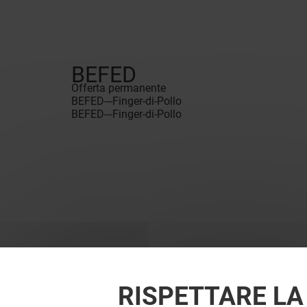
BEFED
Offerta permanente
BEFED---Finger-di-Pollo
BEFED---Finger-di-Pollo
RISPETTARE LA