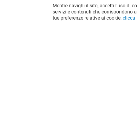
Mentre navighi il sito, accetti l'uso di c
servizi e contenuti che corrispondono al
tue preferenze relative ai cookie,
clicca
NEW YORKER
MOTIVI
Aperto
Aperto
Il divertimento non si ferma quando
vai via da Globo, continua sui social!