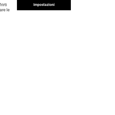
rirti
Impostazioni
are le
MOSTRA DI PIÙ! (52)