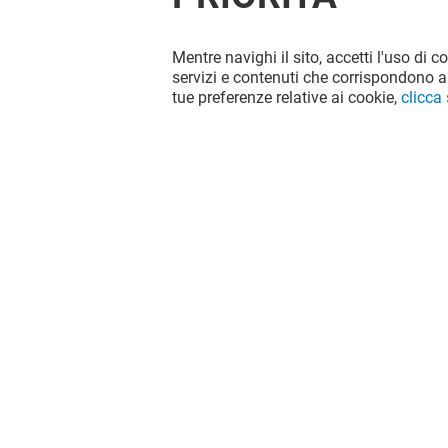
Mentre navighi il sito, accetti l'uso di c
servizi e contenuti che corrispondono al
tue preferenze relative ai cookie,
clicca
NEW YORKER
MOTIVI
Chiuso
Chiuso
Il divertimento non si ferma quando
vai via da Globo, continua sui social!