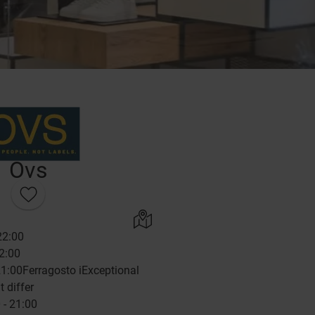
Ovs
22:00
22:00
21:00
Ferragosto
i
Exceptional
 differ
 - 21:00