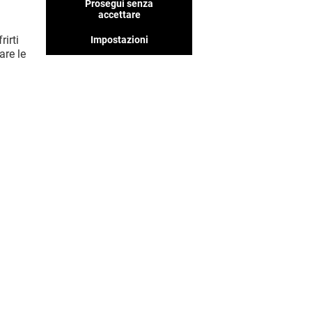
Prosegui senza
perderteli!
accettare
rirti
Impostazioni
are le
MOSTRA DI PIÙ! (52)