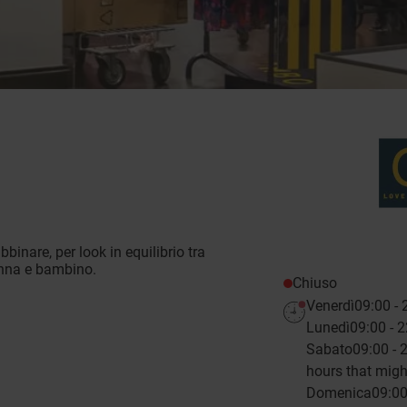
binare, per look in equilibrio tra
donna e bambino.
Chiuso
Venerdì
09:00 - 
Lunedì
09:00 - 
Sabato
09:00 - 
hours that might
Domenica
09:00