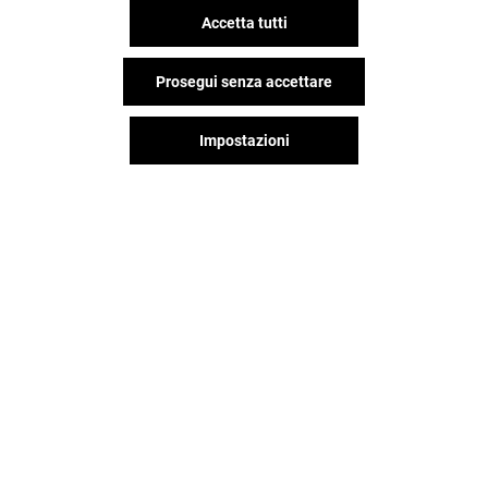
Accetta tutti
Prosegui senza accettare
Impostazioni
NEW YORKER
MOTIVI
Chiuso
Chiuso
Il divertimento non si ferma
quando vai via da Globo,
continua sui social!