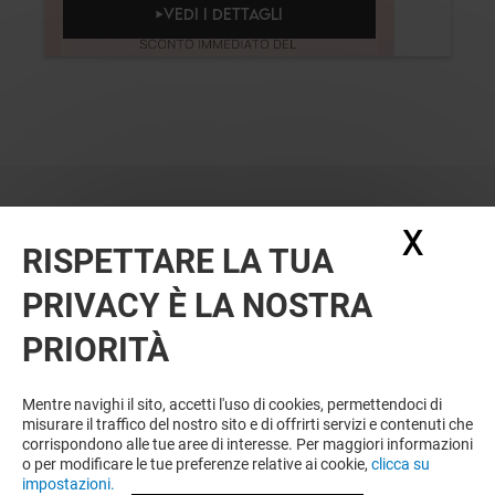
VEDI I DETTAGLI
X
Nasc
RISPETTARE LA TUA
PRIVACY È LA NOSTRA
PRIORITÀ
VUOI DI PIÙ? POTREBBE PIACERTI
ANCHE
Mentre navighi il sito, accetti l'uso di cookies, permettendoci di
misurare il traffico del nostro sito e di offrirti servizi e contenuti che
corrispondono alle tue aree di interesse. Per maggiori informazioni
o per modificare le tue preferenze relative ai cookie,
clicca su
impostazioni.