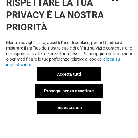
RISPETTARE LA TUA
PRIVACY È LA NOSTRA
PRIORITÀ
VUOI DI PIÙ? POTREBBE PIACERTI
ANCHE
Mentre navighi il sito, accetti l'uso di cookies, permettendoci di
misurare il traffico del nostro sito e di offrirti servizi e contenuti che
corrispondono alle tue aree di interesse. Per maggiori informazioni
o per modificare le tue preferenze relative ai cookie,
clicca su
impostazioni.
Accetta tutti
Prosegui senza accettare
Impostazioni
NEW YORKER
JACK & JONE
Aperto
Aperto