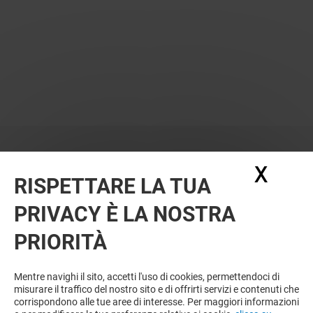
X
Nasc
RISPETTARE LA TUA
PRIVACY È LA NOSTRA
PRIORITÀ
VUOI DI PIÙ? POTREBBE PIACERTI
ANCHE
Mentre navighi il sito, accetti l'uso di cookies, permettendoci di
misurare il traffico del nostro sito e di offrirti servizi e contenuti che
corrispondono alle tue aree di interesse. Per maggiori informazioni