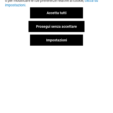
o per modificare le tue preferenze relative ai cookie,
clicca su
impostazioni.
Accetta tutti
Prosegui senza accettare
Impostazioni
DM
IMPERIAL NAI
Chiuso
Chiuso
Il divertimento non si ferma
quando vai via da Globo,