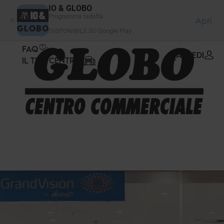
Pannello di gestione dei cookies
IO & GLOBO
Programma fedeltà
Apri
DISPONIBILE SU Google Play
FAQ
ACCEDI
IL TUO CENTRO