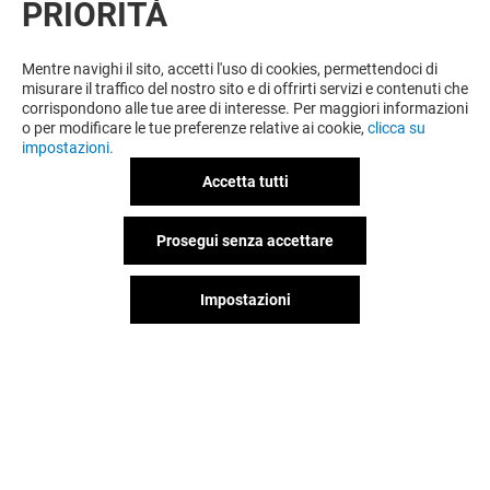
PRIORITÀ
VUOI DI PIÙ? POTREBBE PIACERTI
ANCHE
Mentre navighi il sito, accetti l'uso di cookies, permettendoci di
misurare il traffico del nostro sito e di offrirti servizi e contenuti che
corrispondono alle tue aree di interesse. Per maggiori informazioni
o per modificare le tue preferenze relative ai cookie,
clicca su
impostazioni.
Accetta tutti
Prosegui senza accettare
Impostazioni
DM
IMPERIAL NAI
Aperto
Aperto