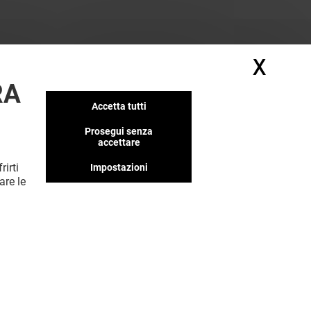
X
Nasc
RA
Accetta tutti
Abbiamo tanti negozi che
pensiamo ti piaceranno, non
Prosegui senza
perderteli!
accettare
rirti
Impostazioni
are le
MOSTRA DI PIÙ! (52)