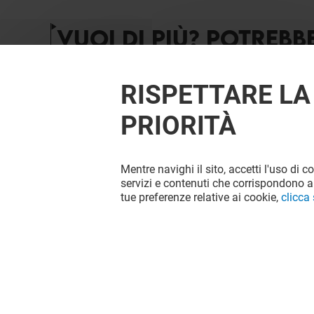
VUOI DI PIÙ? POTREBB
RISPETTARE LA
PRIORITÀ
Mentre navighi il sito, accetti l'uso di c
servizi e contenuti che corrispondono al
tue preferenze relative ai cookie,
clicca
NEW YORKER
MOTIVI
Chiuso
Chiuso