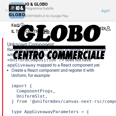
IO & GLOBO
Programma fedeltà
Apri
DISPONIBILE SU Google Play
FAQ
ACCEDI
IL TUO CENTRO
Unknown Component
Received request from Uniform to render a component
with the public ID:
appGiveaway
.
<UniformComposition />
does not have
appGiveaway
mapped to a React component yet.
Create a React component and register it with
Uniform, for example
import {

  ComponentProps,

  UniformSlot,

} from '@uniformdev/canvas-next-rsc/compo
type AppGiveawayParameters = {
