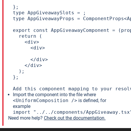
};

type AppGiveawaySlots = ;

type AppGiveawayProps = ComponentProps<A
export const AppGiveawayComponent = (prop
  return (

    <div>

      <div>

      </div>

    </div>

  );

};

Add this component mapping to your resol
Import the component into the file where
<UniformComposition />
is defined, for
example
import "../../components/AppGiveaway.tsx
Need more help?
Check out the documentation.