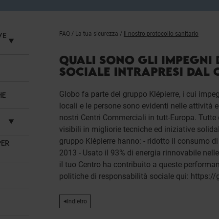
FAQ
/
La tua sicurezza
/
Il nostro protocollo sanitario
VE
QUALI SONO GLI IMPEGNI 
SOCIALE INTRAPRESI DAL
Globo fa parte del gruppo Klépierre, i cui impeg
HE
locali e le persone sono evidenti nelle attività 
nostri Centri Commerciali in tutt-Europa. Tutte 
visibili in migliorie tecniche ed iniziative solid
gruppo Klépierre hanno: - ridotto il consumo d
PER
2013 - Usato il 93% di energia rinnovabile nelle 
il tuo Centro ha contribuito a queste performan
politiche di responsabilità sociale qui: https://g
Indietro