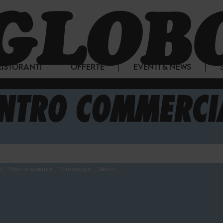
RISTORANTI
OFFERTE
EVENTI & NEWS
i
",
"
Orari di apertura
",
"
Parcheggio
",
"
Servizi
",