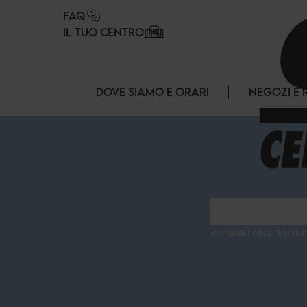
Pannello di gestione dei cookies
FAQ
IL TUO CENTRO
DOVE SIAMO E ORARI
NEGOZI E 
Esempi di ricerca
"
Bambin