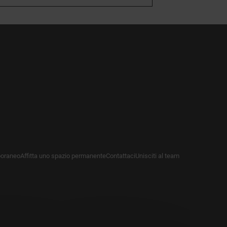
poraneo
Affitta uno spazio permanente
Contattaci
Unisciti al team