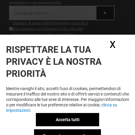
newsletter e non perderti nulla!
Dichiaro di avere letto
l'informativa
e presto il
mio consenso al trattamento dei miei dati
personali per l'invio della newsletter
X
Nasc
RISPETTARE LA TUA
DIVERTIMENTO A PORTATA DI
MANO
PRIVACY È LA NOSTRA
Non aspettare di tornare a casa. Scarica la nostra
PRIORITÀ
app e comincia a giocare.0
Mentre navighi il sito, accetti l'uso di cookies, permettendoci di
Condizioni d'utilizzo
Note legali
misurare il traffico del nostro sito e di offrirti servizi e contenuti che
Informativa sulla privacy
corrispondono alle tue aree di interesse. Per maggiori informazioni
Informativa Sulla Registrazione
o per modificare le tue preferenze relative ai cookie,
clicca su
Informativa Sulla Newsletter
impostazioni.
Informativa contatti e affitto spazi
Informativa questionario di gradimento
Accetta tutti
Informativa sui cookies
Informativa sulla privacy Facebook