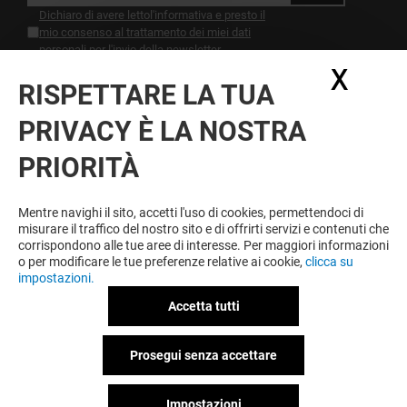
Dichiaro di avere letto
l'informativa
e presto il
mio consenso al trattamento dei miei dati
personali per l'invio della newsletter
X
Nasc
RISPETTARE LA TUA
DIVERTIMENTO A PORTATA DI
MANO
PRIVACY È LA NOSTRA
Non aspettare di tornare a casa. Scarica la nostra
PRIORITÀ
app e comincia a giocare.0
Mentre navighi il sito, accetti l'uso di cookies, permettendoci di
Condizioni d'utilizzo
Note legali
misurare il traffico del nostro sito e di offrirti servizi e contenuti che
Informativa sulla privacy
corrispondono alle tue aree di interesse. Per maggiori informazioni
Informativa Sulla Registrazione
o per modificare le tue preferenze relative ai cookie,
clicca su
Informativa Sulla Newsletter
impostazioni.
Informativa contatti e affitto spazi
Informativa questionario di gradimento
Accetta tutti
Informativa sui cookies
Informativa sulla privacy Facebook
Prosegui senza accettare
Informativa Twitter
Impostazioni