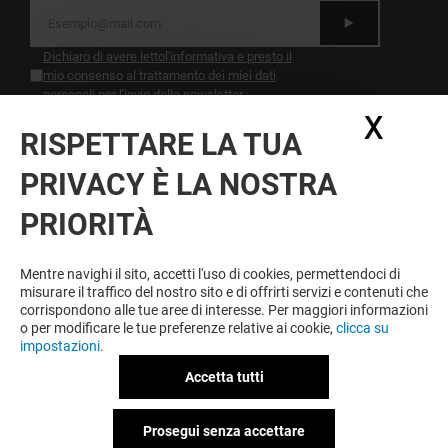
Dichiaro di avere letto
l'informativa
e presto il
mio consenso al trattamento dei miei dati
personali per l'invio della newsletter
X
Nasc
RISPETTARE LA TUA
DIVERTIMENTO A PORTATA DI
MANO
PRIVACY È LA NOSTRA
Non aspettare di tornare a casa. Scarica la nostra
PRIORITÀ
app e comincia a giocare.0
Mentre navighi il sito, accetti l'uso di cookies, permettendoci di
Condizioni d'utilizzo
Note legali
misurare il traffico del nostro sito e di offrirti servizi e contenuti che
Informativa sulla privacy
corrispondono alle tue aree di interesse. Per maggiori informazioni
Informativa Sulla Registrazione
o per modificare le tue preferenze relative ai cookie,
clicca su
Informativa Sulla Newsletter
impostazioni.
Informativa contatti e affitto spazi
Informativa questionario di gradimento
Accetta tutti
Informativa sui cookies
Informativa sulla privacy Facebook
Prosegui senza accettare
Informativa Twitter